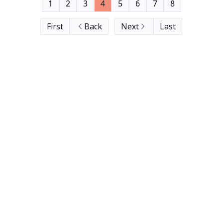
1
2
3
4
5
6
7
8
First
Back
Next
Last