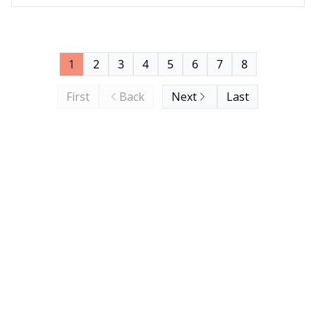
1
2
3
4
5
6
7
8
First
Back
Next
Last