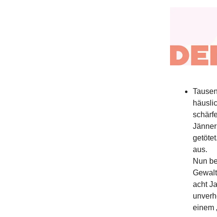
Tausen
häusli
schärfe
Jänner
getöte
aus.
Nun be
Gewal
acht Ja
unverh
einem „