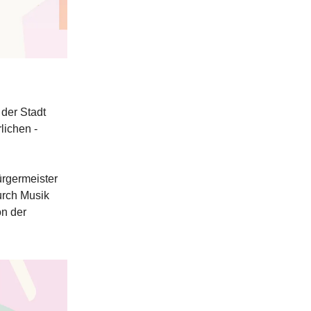
n
der Stadt
lichen -
ürgermeister
urch Musik
on der