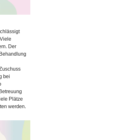
chlässigt
Viele
ern. Der
r Behandlung
n Zuschuss
g bei
o
Betreuung
iele Plätze
ten werden.