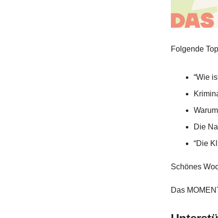
Folgende Top
“Wie i
Krimina
Warum
Die Nac
“Die K
Schönes Woc
Das MOMENT