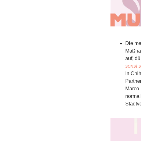
Die me
Maßnah
auf, dü
sonst s
In Chi
Partne
Marco 
normal
Stadtv