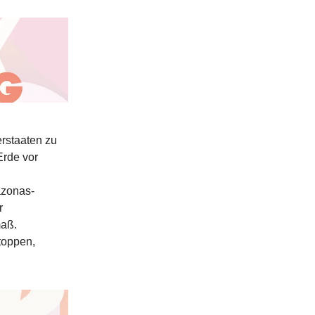
rstaaten zu
Erde vor
azonas-
r
maß.
toppen,