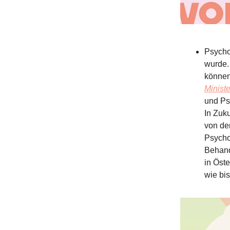
Psycho
wurde.
können 
Ministe
und Ps
In Zuk
von de
Psycho
Behand
in Öst
wie bi