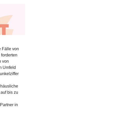
 Fälle von
forderten
n von
em Umfeld
nkelziffer
 häusliche
auf bis zu
Partner in