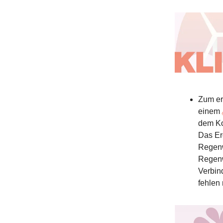
Zum er
einem
dem Ko
Das Er
Regenw
Regenw
Verbin
fehlen